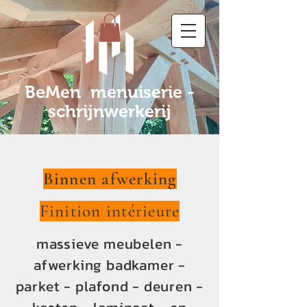
BeMen menuiserie -
schrijnwerkerij
Binnen afwerking
Finitio
n intérieure
massieve m
eubelen -
afwerking badkamer -
parket - plafond - deuren -