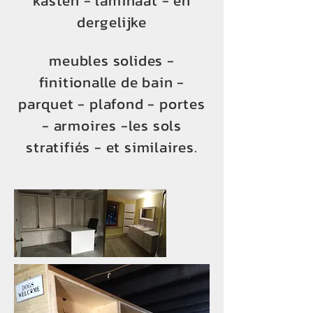
kast
en - laminaat
- en
dergelijke
meubles solides -
finitionalle de bain -
parquet - plafond - portes
- armoires -les sols
stratifiés - e
t similaires.